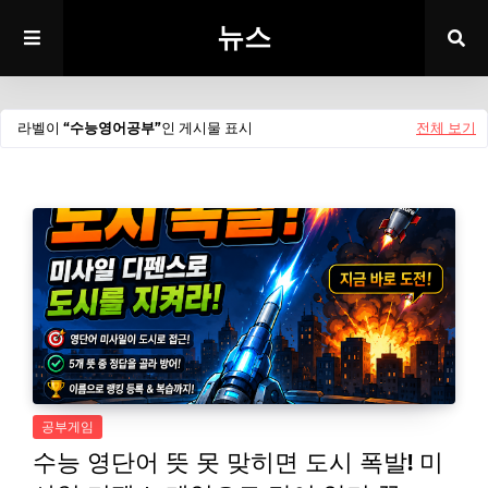
뉴스
라벨이
수능영어공부
인 게시물 표시
전체 보기
공부게임
수능 영단어 뜻 못 맞히면 도시 폭발! 미