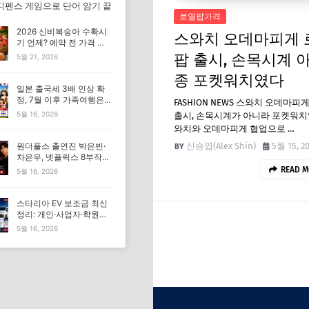
디펜스 게임으로 단어 암기 끝
로열팝가격
2026 신비복숭아 수확시
스와치 오데마피게 
기 언제? 예약 전 가격 기
준 모르면 잘못 삽니다
팝 출시, 손목시계 아
5월 21, 2026
종 포켓워치였다
일본 출국세 3배 인상 확
정, 7월 이후 가족여행은
FASHION NEWS 스와치 오데마피
발권일 먼저 확인하세요
5월 16, 2026
출시, 손목시계가 아니라 포켓워치
와치와 오데마피게 협업으로 …
신승엽(Alex Shin)
5월 15, 2
원더풀스 출연진 박은빈·
차은우, 넷플릭스 8부작
공식 정보 요약
READ M
5월 16, 2026
스타리아 EV 보조금 최신
정리: 개인·사업자·학원별
실구매가가 달라지는 이유
5월 16, 2026