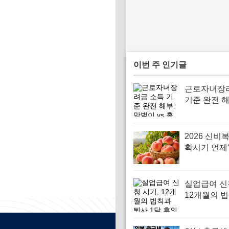
이번 주 인기글
근로자녀장
기준 완전 해
이 vs 홑벌
이드와 손택
활용법
2026 신비
확시기 언제?
가격 기준 
못 삽니다
실업급여 신
12개월의 
사 1달 후의 
치면 안 되는
정리