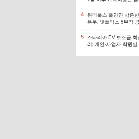
먼저 확인하세요
4
원더풀스 출연진 박은빈
은우, 넷플릭스 8부작 
정보 요약
5
스타리아 EV 보조금 최
리: 개인·사업자·학원별
매가가 달라지는 이유